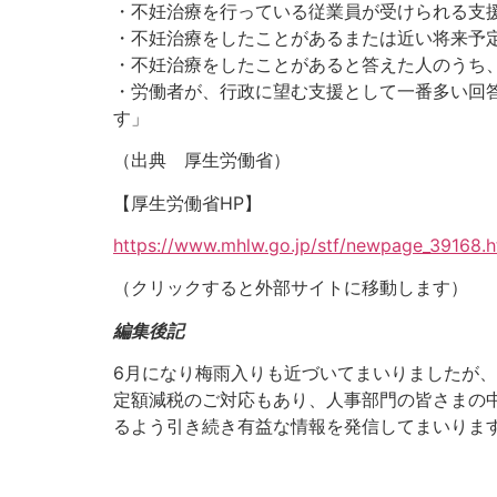
・不妊治療を行っている従業員が受けられる支援
・不妊治療をしたことがあるまたは近い将来予定
・不妊治療をしたことがあると答えた人のうち、
・労働者が、行政に望む支援として一番多い回
す」
（出典 厚生労働省）
【厚生労働省HP】
https://www.mhlw.go.jp/stf/newpage_39168.h
（クリックすると外部サイトに移動します）
編集後記
6月になり梅雨入りも近づいてまいりましたが
定額減税のご対応もあり、人事部門の皆さまの
るよう引き続き有益な情報を発信してまいりま