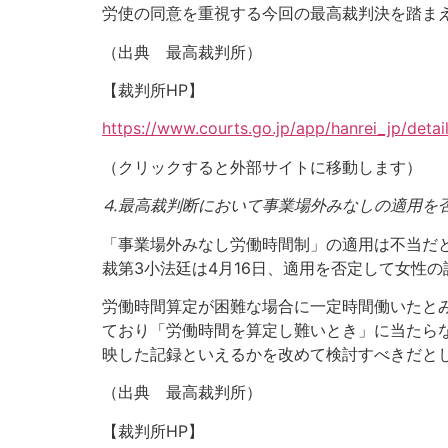
労使の同意を重視する今回の最高裁判決を踏ま
（出典 最高裁判所）
【裁判所HP】
https://www.courts.go.jp/app/hanrei_jp/deta
（クリックすると外部サイトに移動します）
⒋
最高裁判断において事業場外みなしの適用を
「事業場外みなし労働時間制」の適用は不当だ
裁第3小法廷は4月16日、適用を否定して女
労働時間算定が困難な場合に一定時間働いたと
ており「労働時間を算定し難いとき」に当たら
映した記録といえるかを改めて検討すべきだと
（出典 最高裁判所）
【裁判所HP】