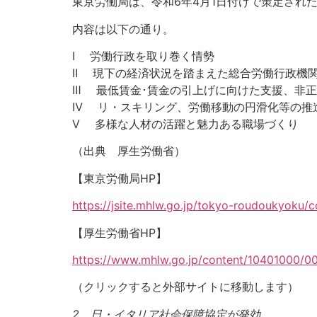
東京労働局は、令和6年4月1日付けで策定され
内容は以下の通り。
Ⅰ 労働行政を取り巻く
Ⅱ 現下の経済状況を踏まえた総合労働行政機
Ⅲ 最低賃金･賃金の引上げに向けた支援、
Ⅳ リ・スキリング、労働移動の円滑
Ⅴ 多様な人材の活躍と魅力ある職場づくり
（出典 厚生労働省）
【東京労働局HP】
https://jsite.mhlw.go.jp/tokyo-roudoukyoku/
【厚生労働省HP】
https://www.mhlw.go.jp/content/10401000/0
（クリックすると外部サイトに移動します）
2．
日・イタリア社会保障協定が発効