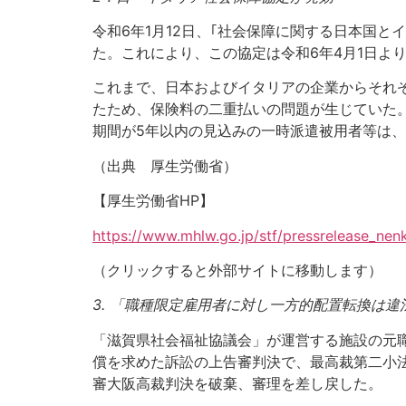
令和6年1月12日、｢社会保障に関する日本国と
た。これにより、この協定は令和6年4月1日よ
これまで、日本およびイタリアの企業からそれ
たため、保険料の二重払いの問題が生じていた
期間が5年以内の見込みの一時派遣被用者等は
（出典 厚生労働省）
【厚生労働省HP】
https://www.mhlw.go.jp/stf/pressrelease_ne
（クリックすると外部サイトに移動します）
3.
「職種限定雇用者に対し一方的配置転換は違
「滋賀県社会福祉協議会」が運営する施設の元職
償を求めた訴訟の上告審判決で、最高裁第二小
審大阪高裁判決を破棄、審理を差し戻した。