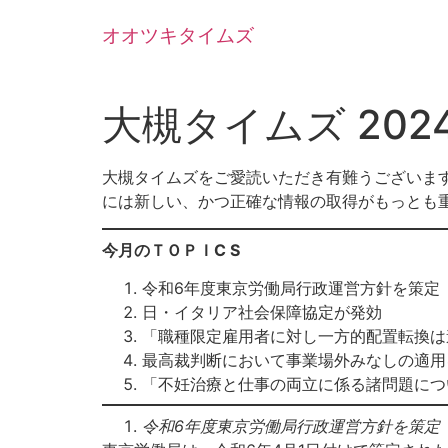
コ
オオツキタイムズ
ン
テ
ン
ツ
大槻タイムズ 202
に
ス
大槻タイムズをご愛読いただき有難うございま
キ
には新しい、かつ正確な情報の取得がもっとも
ッ
プ
今月のＴＯＰＩC S
令和6年度東京労働局行政運営方針を策定
日・イタリア社会保障協定が発効
「職種限定雇用者に対し一方的配置転換は
最高裁判断において事業場外みなしの適
「不妊治療と仕事の両立に係る諸問題につ
令和6年度東京労働局行政運営方針を策定