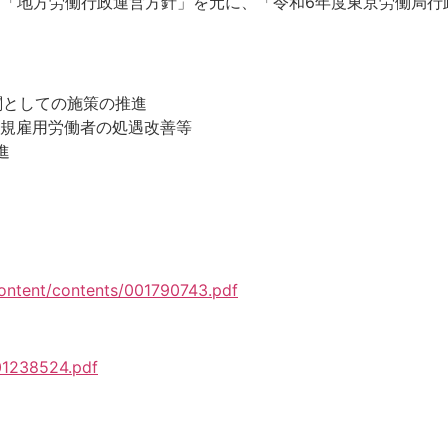
た「地方労働行政運営方針」を元に、「令和6年度東京労働局
情勢
関としての施策の推進
非正規雇用労働者の処遇改善等
化等の推進
content/contents/001790743.pdf
01238524.pdf