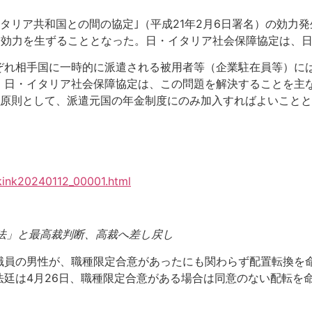
イタリア共和国との間の協定｣（平成21年2月6日署名）の効
り効力を生ずることとなった。日・イタリア社会保障協定は、日
ぞれ相手国に一時的に派遣される被用者等（企業駐在員等）に
。日・イタリア社会保障協定は、この問題を解決することを主
、原則として、派遣元国の年金制度にのみ加入すればよいこと
nkink20240112_00001.html
法」と最高裁判断、高裁へ差し戻し
員の男性が、職種限定合意があったにも関わらず配置転換を命
法廷は4月26日、職種限定合意がある場合は同意のない配転を