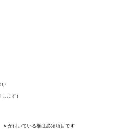
さい
スします）
。
※
が付いている欄は必須項目です